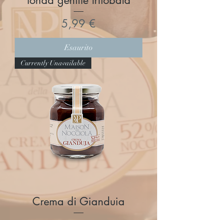
tonda gentile trilobata
Prezzo
5,99 €
Esaurito
Currently Unavailable
Crema di Gianduia