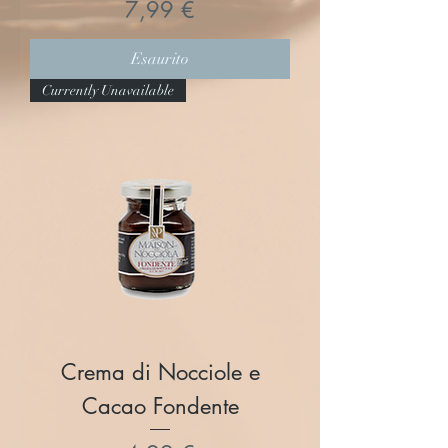
Prezzo
7,99 €
Esaurito
Currently Unavailable
Crema di Nocciole e
Cacao Fondente