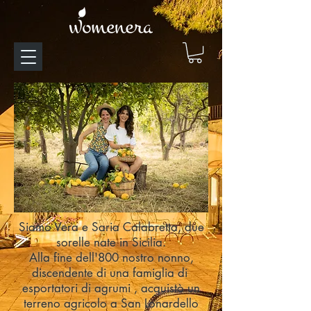
Siamo Vera e Saria Calabretta, due
sorelle nate in Sicilia.
Alla fine dell'800 nostro nonno,
discendente di una famiglia di
esportatori di agrumi
, acquistò un
terreno agricolo a San Lonardello