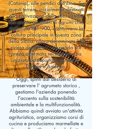
(Catania), alle pendici dell'Etna. Su
questi terreni, inizialmente destinati
alla coltivazione della vite, insediò
ben presto gli alberi di agrumi che,
dall'inizio del '900, costituivano la
coltura principale in questa zona
della Sicilia, allora denominata “
la
riviera dei limoni
”. L'azienda si è
presto affermata sui mercati e ha
iniziato ad esportare agrumi in
Europa e America.
Oggi, spinti dal desiderio di
preservare l'
agrumeto
storico ,
gestiamo l'azienda ponendo
l'accento sulla sostenibilità
ambientale e la multifunzionalità.
Abbiamo quindi avviato un'attività
agrituristica, organizziamo corsi di
cucina e produciamo marmellate e