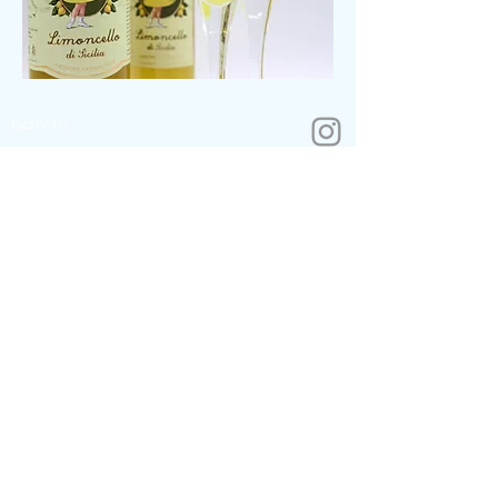
Iscriviti!
Il nostro team
Assistenza
Pagamento con fattura
Traccia il mio pacco
Politiche di reso
Contattaci
sonali@womenera.de