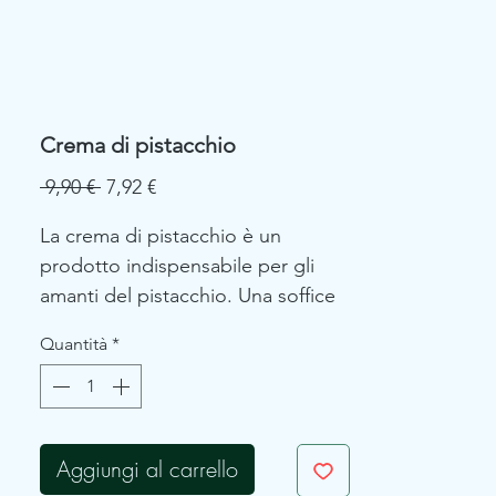
Crema di pistacchio
Prezzo
Prezzo
 9,90 € 
7,92 €
regolare
scontato
La crema di pistacchio è un
prodotto indispensabile per gli
amanti del pistacchio. Una soffice
crema spalmabile, prodotta
Quantità
*
attraverso una lavorazione
artigianale, ideale da spalmare su
pane e fette biscottate, utilissima
per farcire torte, crepes e dolci di
Aggiungi al carrello
ogni tipo. Eccellenza imperdibile