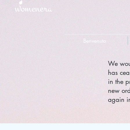
Benvenuto
We woul
has cea
in the p
new ord
again in