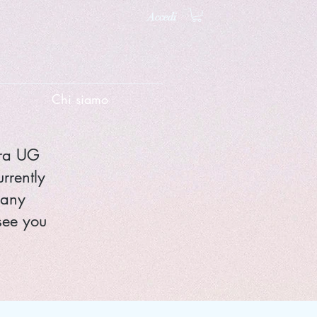
Accedi
Chi siamo
nra UG
rrently
 any
see you