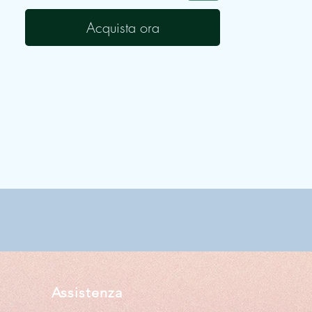
per sfiziose merende o per
colazioni ricche di bontà!
Acquista ora
MODI DI CONSERVAZIONE:
Conservare in luogo fresco e
asciutto, lontano da fonti di luce e
calore.
SENZA GLUTINE
30% pistacchio
Assistenza