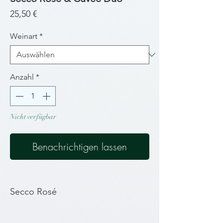
Preis
25,50 €
Weinart
*
Anzahl
*
Nicht verfügbar
Benachrichtigen lassen
Secco Rosé
Frisch und fein perlend im